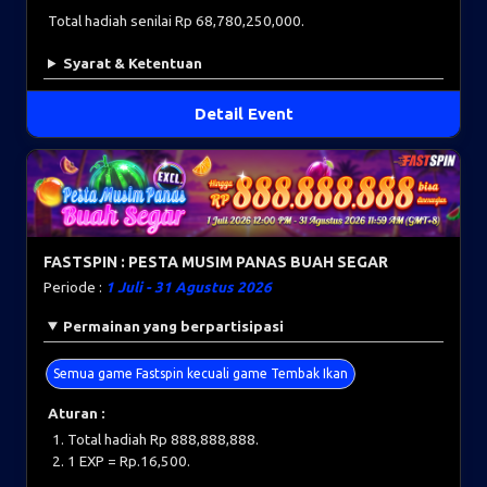
Total hadiah senilai Rp 68,780,250,000.
Syarat & Ketentuan
Detail Event
FASTSPIN : PESTA MUSIM PANAS BUAH SEGAR
Periode :
1 Juli - 31 Agustus 2026
Permainan yang berpartisipasi
Semua game Fastspin kecuali game Tembak Ikan
Aturan :
Total hadiah Rp 888,888,888.
1 EXP = Rp.16,500.