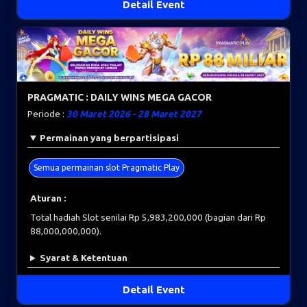
Detail Event
PRAGMATIC : DAILY WINS MEGA GACOR
Periode :
30 Maret 2026 - 28 Maret 2027
Permainan yang berpartisipasi
Semua permainan slot Pragmatic Play
Aturan :
Total hadiah Slot senilai Rp 5,983,200,000 (bagian dari Rp
88,000,000,000).
Syarat & Ketentuan
Detail Event