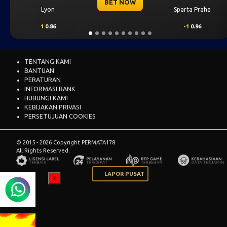
BET NOW
Sparta Praha
SK Sturm Graz
-1
0.96
-0.5
0.95
TENTANG KAMI
BANTUAN
PERATURAN
INFORMASI BANK
HUBUNGI KAMI
KEBIJAKAN PRIVASI
PERSETUJUAN COOKIES
© 2015 - 2026 Copyright PERMATA178.
All Rights Reserved.
LAPOR PUSAT
X