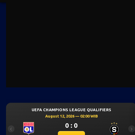
HAMPIONS LEAGUE QUALIFIERS
UEFA CH
August 12, 2026 — 02:00 WIB
Aug
0 : 0
Previous
Ne