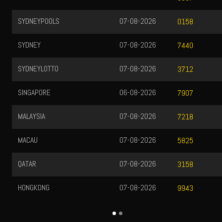
SYDNEYPOOLS
07-08-2026
0158
SYDNEY
07-08-2026
7440
SYDNEYLOTTO
07-08-2026
3712
SINGAPORE
06-08-2026
7907
MALAYSIA
07-08-2026
7218
MACAU
07-08-2026
5825
QATAR
07-08-2026
3158
HONGKONG
07-08-2026
9943