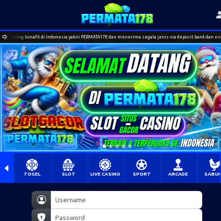
g paling bonafit di Indonesia yakni PERMATA178 dan menerima segala jenis via deposit bank dan ewalle
TOGEL
SLOT
LIVE CASINO
SPORT
ARCADE
SABU