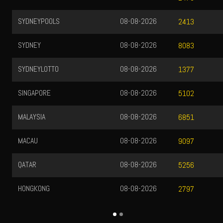
SYDNEYPOOLS
08-08-2026
2413
SYDNEY
08-08-2026
8083
SYDNEYLOTTO
08-08-2026
1377
SINGAPORE
08-08-2026
5102
MALAYSIA
08-08-2026
6851
MACAU
08-08-2026
9097
QATAR
08-08-2026
5256
HONGKONG
08-08-2026
2797